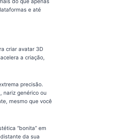
 mais do que apenas
lataformas e até
ra criar avatar 3D
 acelera a criação,
extrema precisão.
 nariz genérico ou
nte, mesmo que você
tética “bonita” em
 distante da sua