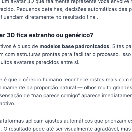
r um avatar 3D que realmente represente você envolve
recido. Pequenos detalhes, decisões automáticas das p
influenciam diretamente no resultado final.
ar 3D fica estranho ou genérico?
tivos é o uso de
modelos base padronizados
. Sites pa
am com estruturas prontas para facilitar o processo. Isso
tos avatares parecidos entre si.
te é que o cérebro humano reconhece rostos reais com 
imamente da proporção natural — olhos muito grandes,
sensação de “não parece comigo” aparece imediatame
motivo.
lataformas aplicam ajustes automáticos que priorizam es
l. O resultado pode até ser visualmente agradável, mas