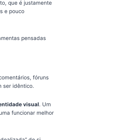
to, que é justamente
is e pouco
rramentas pensadas
comentários, fóruns
ser idêntico.
entidade visual
. Um
tuma funcionar melhor
idealizada” de si