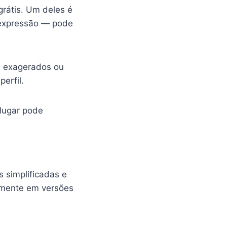
rátis. Um deles é
 expressão — pode
os exagerados ou
erfil.
lugar pode
 simplificadas e
almente em versões