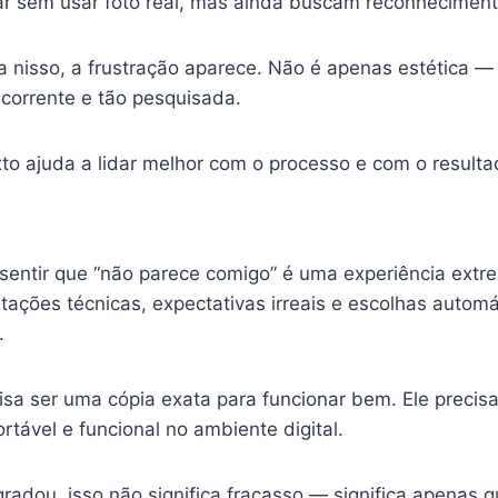
r sem usar foto real, mas ainda buscam reconheciment
a nisso, a frustração aparece. Não é apenas estética — 
ecorrente e tão pesquisada.
o ajuda a lidar melhor com o processo e com o resultad
 sentir que “não parece comigo” é uma experiência ex
itações técnicas, expectativas irreais e escolhas autom
.
isa ser uma cópia exata para funcionar bem. Ele precis
rtável e funcional no ambiente digital.
radou, isso não significa fracasso — significa apenas 