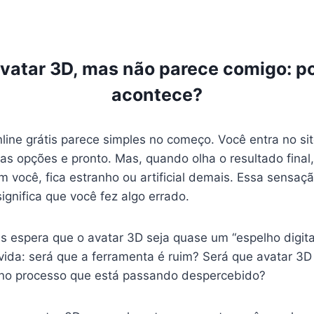
avatar 3D, mas não parece comigo: po
acontece?
line grátis parece simples no começo. Você entra no si
s opções e pronto. Mas, quando olha o resultado final,
m você, fica estranho ou artificial demais. Essa sensa
gnifica que você fez algo errado.
s espera que o avatar 3D seja quase um “espelho digita
ida: será que a ferramenta é ruim? Será que avatar 3D 
 no processo que está passando despercebido?