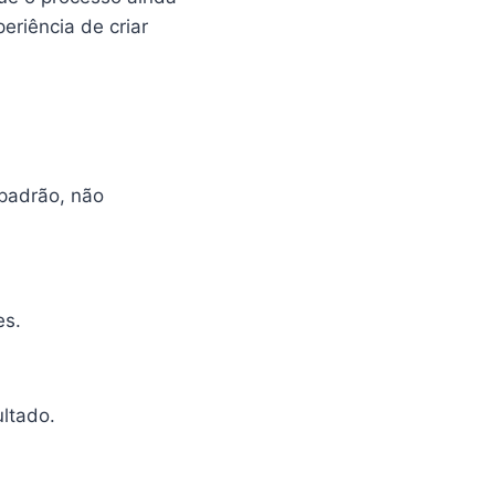
riência de criar
 padrão, não
es.
ltado.