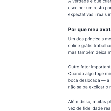
A verdade é que cria
escolher um rosto pa
expectativas irreais 
Por que meu avat
Um dos principais mo
online grátis trabalh
mas também deixa mui
Outro fator importan
Quando algo foge min
boca deslocada — a 
não saiba explicar o 
Além disso, muitas p
vez de fidelidade rea