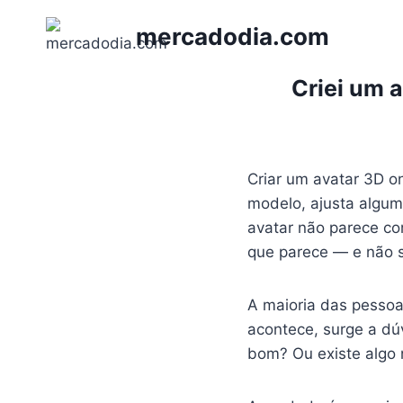
Pular
mercadodia.com
para
o
Conteúdo
Criei um 
Criar um avatar 3D on
modelo, ajusta alguma
avatar não parece co
que parece — e não si
A maioria das pessoa
acontece, surge a dúv
bom? Ou existe algo