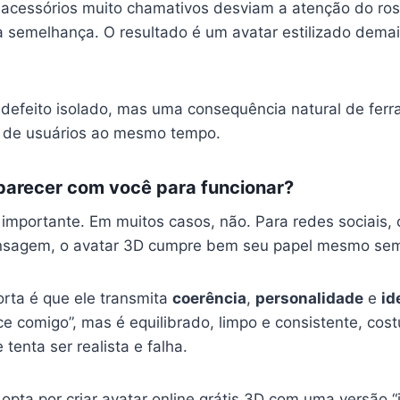
 acessórios muito chamativos desviam a atenção do ros
 semelhança. O resultado é um avatar estilizado dema
 defeito isolado, mas uma consequência natural de fe
s de usuários ao mesmo tempo.
 parecer com você para funcionar?
importante. Em muitos casos, não. Para redes sociais, 
ensagem, o avatar 3D cumpre bem seu papel mesmo sem 
rta é que ele transmita
coerência
,
personalidade
e
id
ce comigo”, mas é equilibrado, limpo e consistente, cos
tenta ser realista e falha.
 opta por criar avatar online grátis 3D com uma versão “