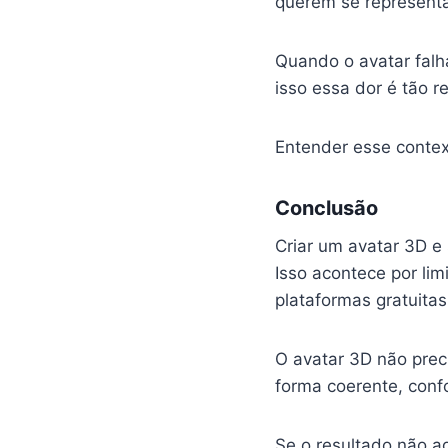
querem se representa
Quando o avatar falh
isso essa dor é tão r
Entender esse context
Conclusão
Criar um avatar 3D e
Isso acontece por lim
plataformas gratuitas
O avatar 3D não prec
forma coerente, confo
Se o resultado não ag