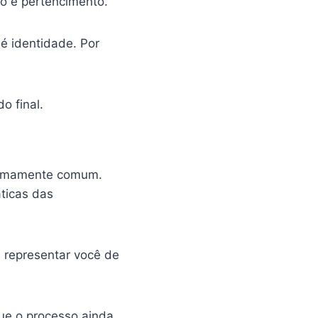
o e pertencimento.
é identidade. Por
o final.
tremamente comum.
áticas das
a representar você de
que o processo ainda