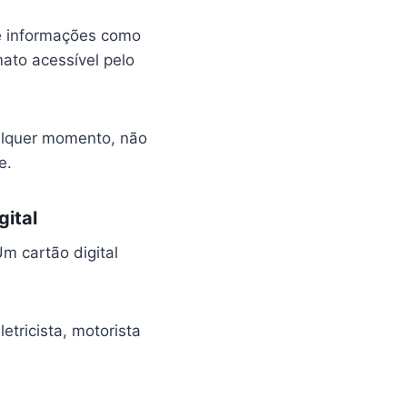
úne informações como
ato acessível pelo
qualquer momento, não
e.
gital
m cartão digital
etricista, motorista