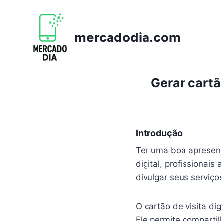
Pular
para
o
mercadodia.com
Conteúdo
Gerar cartão
Introdução
Ter uma boa apresent
digital, profissionai
divulgar seus serviç
O cartão de visita di
Ele permite compartil