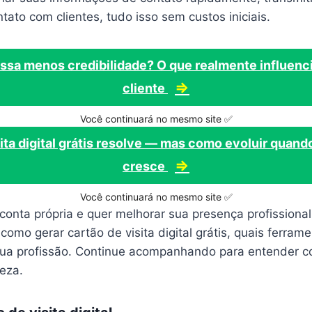
ontato com clientes, tudo isso sem custos iniciais.
assa menos credibilidade? O que realmente influenc
⇒
cliente
Você continuará no mesmo site ✅
ita digital grátis resolve — mas como evoluir quan
⇒
cresce
Você continuará no mesmo site ✅
conta própria e quer melhorar sua presença profissiona
 como gerar cartão de visita digital grátis, quais ferra
sua profissão. Continue acompanhando para entender 
eza.